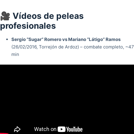
🎥 Vídeos de peleas
profesionales
Sergio “Sugar” Romero vs Mariano “Látigo” Ramos
(26/02/2016, Torrejón de Ardoz) – combate completo, ~47
min