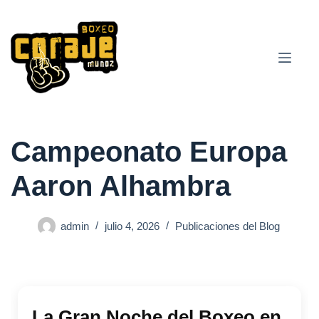
Saltar
al
contenido
Campeonato Europa
Aaron Alhambra
admin
julio 4, 2026
Publicaciones del Blog
La Gran Noche del Boxeo en